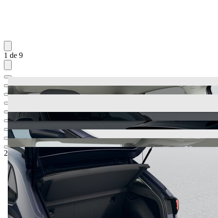
1 de 9
26.651,64 €
1